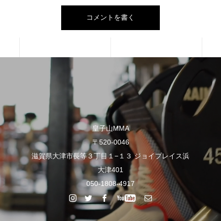
皇子山MMA
〒520-0046
滋賀県大津市長等３丁目１−１３ ジョイプレイス浜
大津401
050-1808-4917