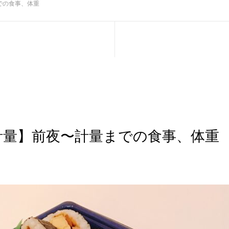
での食事、体重
計量】前夜〜計量までの食事、体重