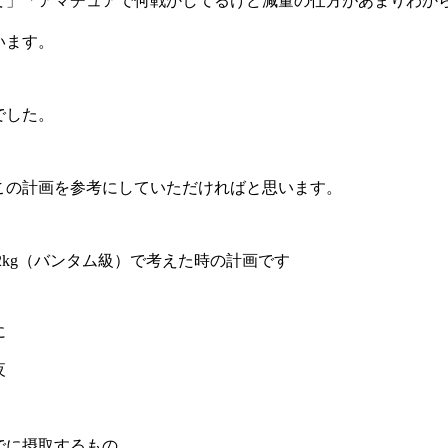
て」「アマチュアで何戦かしてるけど減量の仕方があまりわか
います。
でした。
この計画を参考にしていただければと思います。
.2kg（バンタム級）で考えた時の計画です
に
夜
でに摂取するもの