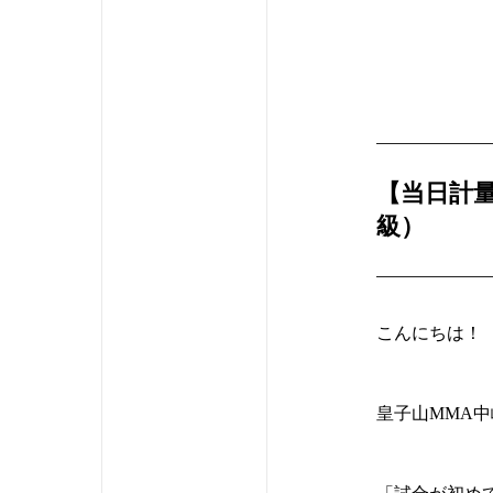
【当日計
級）
こんにちは！
皇子山MMA