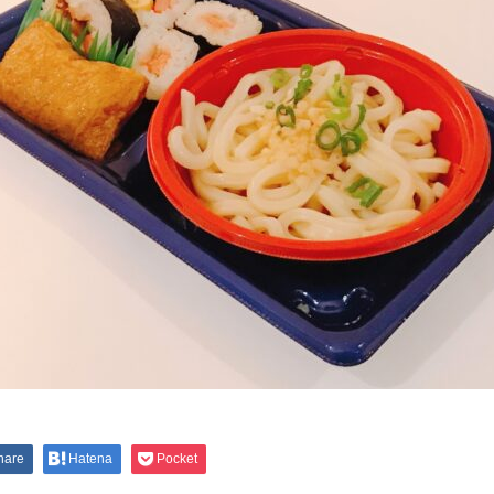
hare
Hatena
Pocket