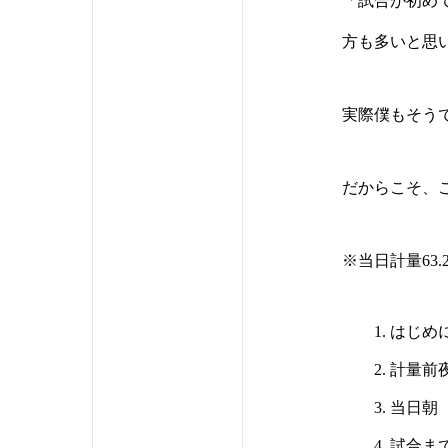
「試合が初め
方も多いと思
実際僕もそう
だからこそ、
※当日計量63
はじめ
計量前
当日朝
試合ま