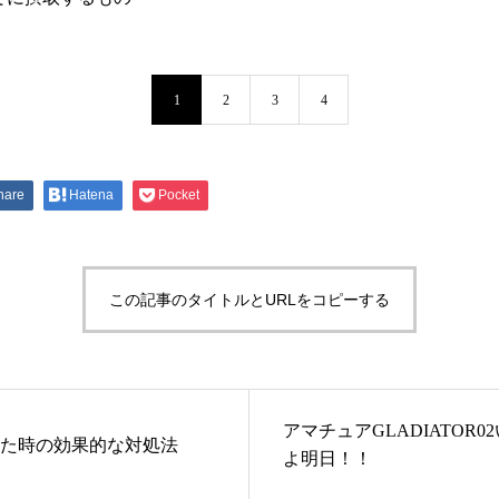
1
2
3
4
hare
Hatena
Pocket
この記事のタイトルとURLをコピーする
アマチュアGLADIATOR0
た時の効果的な対処法
よ明日！！