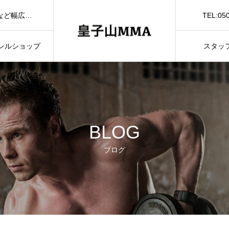
TEL:05
滋賀県大津市の格闘技ジム皇子山MMAではダイエット、体質改善など幅広く対応しております。大津市で格闘技ジムをお探しの方は是非お気軽にお問い合わせください。
お問
レルショップ
スタッ
BLOG
ブログ