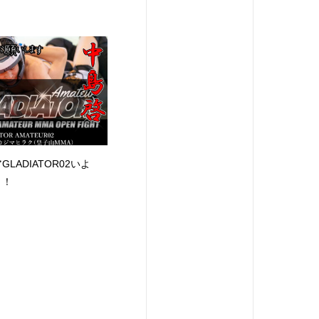
LADIATOR02いよ
！！