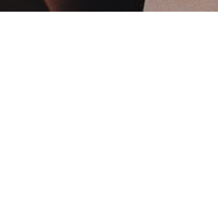
TEL
MAIL
NEWS
3
08
2021
キックボクシング【試合
結果】
12
24
2020
元阪神タイガース四番濱
中治さんと対談しました