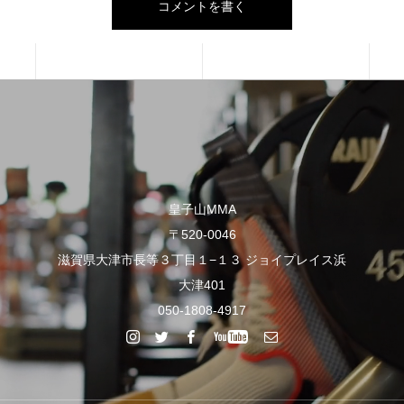
皇子山MMA
〒520-0046
滋賀県大津市長等３丁目１−１３ ジョイプレイス浜
大津401
050-1808-4917