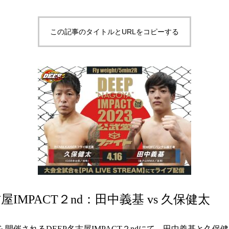
この記事のタイトルとURLをコピーする
古屋IMPACT２nd：田中義基 vs 久保健太
0から開催されるDEEP名古屋IMPACT２ndにて、田中義基と久