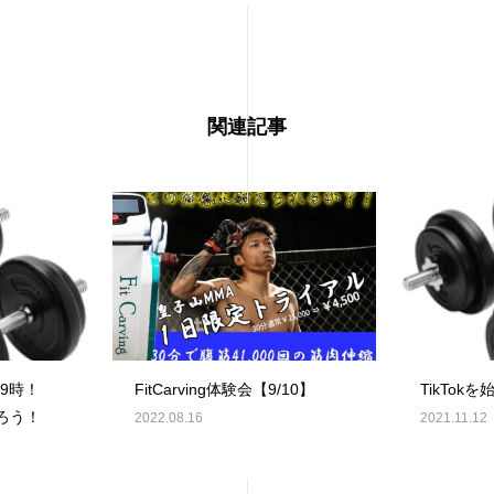
関連記事
9時！
FitCarving体験会【9/10】
TikTo
ろう！
2022.08.16
2021.11.12