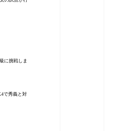
級に挑戦しま
K4で秀義と対