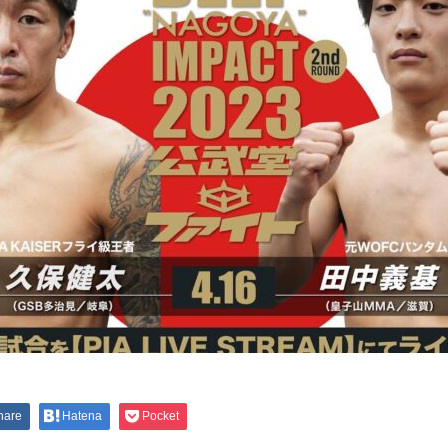
hare
Hatena
Pocket