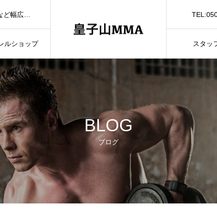
TEL:05
滋賀県大津市の格闘技ジム皇子山MMAではダイエット、体質改善など幅広く対応しております。大津市で格闘技ジムをお探しの方は是非お気軽にお問い合わせください。
お問
レルショップ
スタッ
BLOG
ブログ