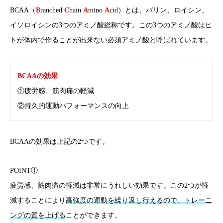
BCAA（
B
ranched
C
hain
A
mino
A
cid）とは、バリン、ロイシン、
イソロイシンの3つのアミノ酸総称です。この3つのアミノ酸はヒ
トが体内で作ることが出来ない必須アミノ酸と呼ばれています。
BCAAの効果
①疲労感、筋肉痛の軽減
②持久的運動パフォーマンスの向上
BCAAの効果は上記の2つです。
POINT①
疲労感、筋肉痛の軽減は非常にうれしい効果です。この2つが軽
減することにより
高強度の運動を繰り返し行えるので、トレーニ
ングの質を上げる
ことができます。