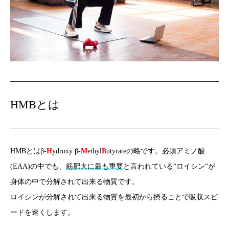
HMBとは
HMBとはβ-
H
ydroxy β-
M
ethyl
B
utyrateの略です。必須アミノ酸
(EAA)の中でも、
筋肥大に最も重要
と言われている“ロイシン“が
身体の中で分解されて出来る物質です。
ロイシンが分解されて出来る物質を最初から摂ることで吸収スピ
ードを速くします。