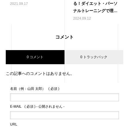
る！ダイエット・パーソ
2021.09.17
ナルトレーニングで理想
のボディーメイクと痩身
2024.09.12
を手に入れる方法
コメント
0 コメント
0 トラックバック
この記事へのコメントはありません。
名前（例：山田 太郎）
( 必須 )
E-MAIL
( 必須 ) - 公開されません -
URL