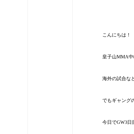
こんにちは！
皇子山MMA
海外の試合な
でもギャング
今日でGW3日