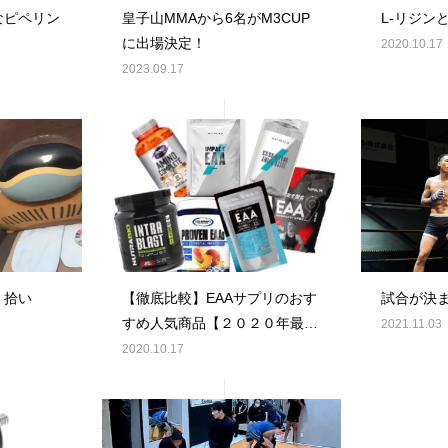
なピペリン
皇子山MMAから6名がM3CUP
L-リジン
に出場決定！
2020.10.17
2023.09.17
ミ拾い
【徹底比較】EAAサプリのおす
試合が決
すめ人気商品【２０２０年最新
2021.11.03
版】
2020.10.17