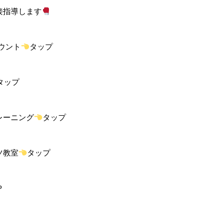
接指導します
カウント
タップ
タップ
レーニング
タップ
ツ教室
タップ
P