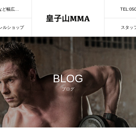
TEL:05
滋賀県大津市の格闘技ジム皇子山MMAではダイエット、体質改善など幅広く対応しております。大津市で格闘技ジムをお探しの方は是非お気軽にお問い合わせください。
お問
レルショップ
スタッ
BLOG
ブログ