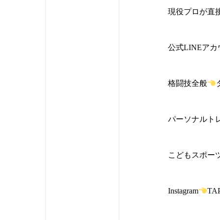
現役プロが直
公式LINEア
格闘技全般
パーソナルト
こどもスポー
Instagram
TA