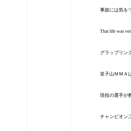
事故には気を
That life was ver
グラップリング
皇子山ＭＭＡ
現役の選手が
チャンピオン