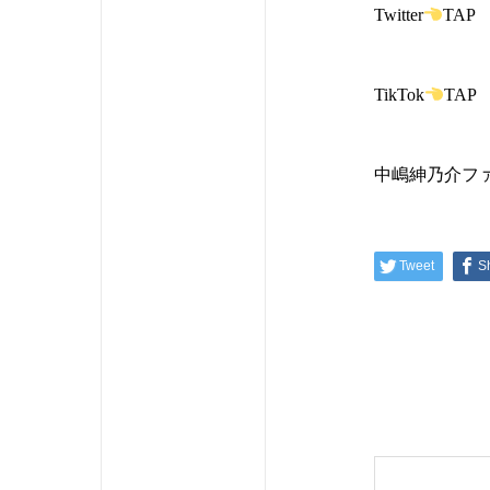
Twitter
TAP
TikTok
TAP
中嶋紳乃介フ
Tweet
S