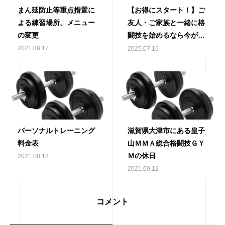
まん延防止等重点措置に
【お得にスタート！】ご
よる練習場所、メニュー
友人・ご家族と一緒に格
の変更
闘技を始めるなら今がチ
ャンス！
2021.08.17
2025.07.16
パーソナルトレーニング
滋賀県大津市にある皇子
料金表
山ＭＭＡ総合格闘技ＧＹ
Ｍの休日
2021.08.18
2021.09.12
コメント