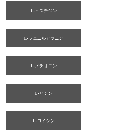
L-ヒスチジン
L-フェニルアラニン
L-メチオニン
L-リジン
L-ロイシン