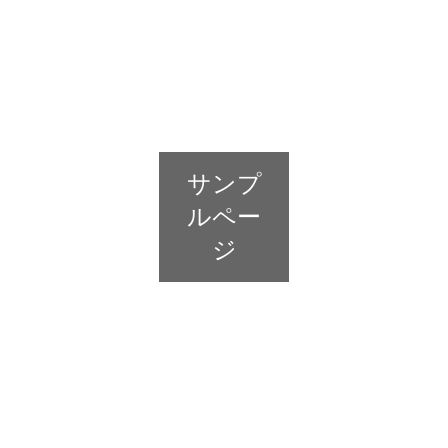
サンプ
ルペー
ジ